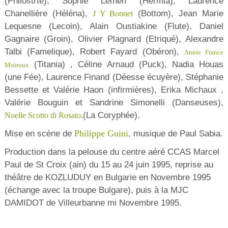
(Philostrte), Sophie Lemen (Hermia), Laurence
Chanellière (Héléna),
(Bottom), Jean Marie
J Y Bonnet
Lequesne (Lecoin), Alain Oustiakine (Flute), Daniel
Gagnaire (Groin), Olivier Plagnard (Etriqué), Alexandre
Talbi (Famelique), Robert Fayard (Obéron),
Annie France
(Titania) , Céline Arnaud (Puck), Nadia Houas
Moiroux
(une Fée), Laurence Finand (Déesse écuyère), Stéphanie
Bessette et Valérie Haon (infirmières), Erika Michaux ,
Valérie Bouguin et Sandrine Simonelli (Danseuses),
(La Coryphée).
Noelle Scotto di Rosato
.
Philippe Guini
Mise en scène de
, musique de Paul Sabia.
Production dans la pelouse du centre aéré CCAS Marcel
Paul de St Croix (ain) du 15 au 24 juin 1995, reprise au
théâtre de KOZLUDUY en Bulgarie en Novembre 1995
(échange avec la troupe Bulgare), puis à la MJC
DAMIDOT de Villeurbanne mi Novembre 1995.