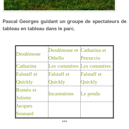
Pascal Georges guidant un groupe de spectateurs de
tableau en tableau dans le parc.
Desdémone et
Catharina et
Desdémone
Othello
Petruccio
Catharina
Les commères
Les commères
Falstaff et
Falstaff et
Falstaff et
Quickly
Quickly
Quickly
Roméo et
Incantations
Le pendu
Juliette
Jacques
Sounard
***