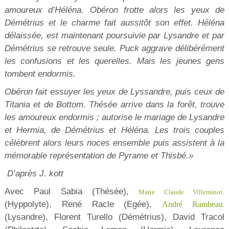
amoureux d’Héléna. Obéron frotte alors les yeux de
Démétrius et le charme fait aussitôt son effet. Héléna
délaissée, est maintenant poursuivie par Lysandre et par
Démétrius se retrouve seule. Puck aggrave délibérément
les confusions et les querelles. Mais les jeunes gens
tombent endormis.
Obéron fait essuyer les yeux de Lyssandre, puis ceux de
Titania et de Bottom. Thésée arrive dans la forêt, trouve
les amoureux endormis ; autorise le mariage de Lysandre
et Hermia, de Démétrius et Héléna. Les trois couples
célèbrent alors leurs noces ensemble puis assistent à la
mémorable représentation de Pyrame et Thisbé.»
D’après J. kott
Avec Paul Sabia (Thésée),
Marie Claude Villeminot
.
(Hyppolyte), René Racle (Egée),
André Rambeau
.
(Lysandre), Florent Turello (Démétrius), David Tracol