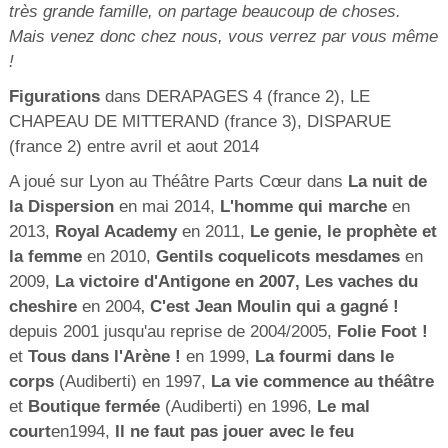
très grande famille, on partage beaucoup de choses.
Mais venez donc chez nous, vous verrez par vous même
!
Figurations
dans DERAPAGES 4 (france 2), LE
CHAPEAU DE MITTERAND (france 3), DISPARUE
(france 2) entre avril et aout 2014
A joué sur Lyon au Théâtre Parts Cœur dans
La nuit de
la Dispersion
en mai 2014,
L'homme qui marche
en
2013,
Royal Academy
en 2011,
Le genie, le prophète et
la femme
en 2010,
Gentils coquelicots mesdames
en
2009,
La victoire d'Antigone en 2007, Les vaches du
cheshire
en 2004
C'est Jean Moulin qui a gagné !
,
depuis 2001 jusqu'au reprise de 2004/2005,
Folie Foot !
et
Tous dans l'Arène !
en 1999,
La fourmi dans le
corps
(Audiberti) en 1997,
La vie commence au théâtre
et
Boutique fermée
(Audiberti) en 1996,
Le mal
court
en1994,
Il ne faut pas jouer avec le feu