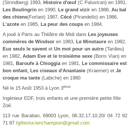
(Strindberg) 1993,
Histoire d'œuf
(C Palustran) en 1991,
Les Boulingrin
en 1990,
Le grand vizir
en 1988,
Au bal
des chiens
(Forlani) 1987,
Cécé
(Pirandello) en 1986,
L'azote
en 1985,
La peur des coups
en 1984.
A joué à Paris au Théâtre de Midi dans
Les joyeuses
commères de Windsor
en 1983,
Le Minotaure
en 1982,
Eux seuls le savent
et
Un mot pour un autre
(Tardieu)
en 1982,
Adam Eve et le troisième sexe
(Boris Vian) en
1981,
Baroufe à Chioggia
en 1981,
Le commissaire est
bon enfant, Les ciseaux d'Anastasie
(Kraemer) et
Je
croque ma tante
(Labiche) en 1980
ème
Né le 15 Août 1953 à Lyon 3
Ingénieur EDF, trois enfants et une première petite fille
Zoé.
113 rue Baraban, 69003 Lyon, 06.32.17.10.20/ 04 72 82
71 87 /
gilleslucienchampion@gmail.com