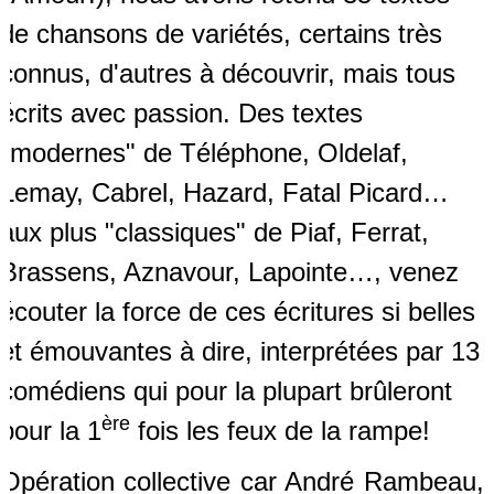
de chansons de variétés, certains très
connus,
d'autres à découvrir, mais tous
écrits avec passion. Des textes
"modernes" de Téléphone, Oldelaf,
Lemay, Cabrel, Hazard, Fatal Picard…
aux plus "classiques" de Piaf, Ferrat,
Brassens, Aznavour, Lapointe…, venez
écouter la force de ces écritures si belles
et émouvantes à dire, interprétées par 13
comédiens qui pour la plupart brûleront
ère
pour la 1
fois les feux de la rampe!
Opération collective car André Rambeau,