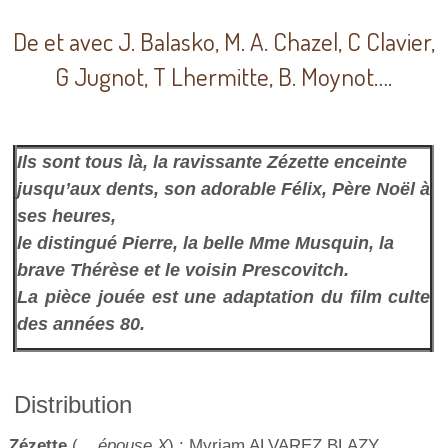
De et avec J. Balasko, M. A. Chazel, C Clavier,
G Jugnot, T Lhermitte, B. Moynot….
Ils sont tous là, la ravissante Zézette enceinte
jusqu’aux dents, son adorable Félix, Père Noël à
ses heures,
le distingué Pierre, la belle Mme Musquin, la
brave Thérèse et le voisin Prescovitch.
La pièce jouée est une adaptation du film culte
des années 80.
Distribution
Zézette
(
....épouse X
) : Myriam ALVAREZ BLAZY